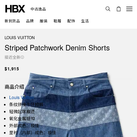
中古逸品
新到货品
品牌
服装
鞋履
配饰
生活
LOUIS VUITTON
Striped Patchwork Denim Shorts
接近全新
$1,915
商品介绍
Louis Vuitton
条纹拼接牛仔短裤
轻微起球痕迹
氧化金属钮扣
外部成色：极佳
里衬（内部）成色：极佳