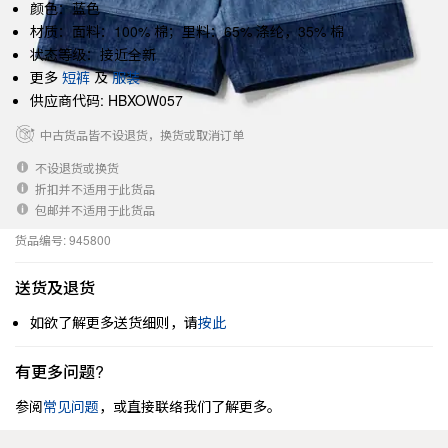
颜色：蓝色
材质：面料：100% 棉；里料：65% 涤纶，35% 棉
状态等级：接近全新
更多
短裤
及
服装
供应商代码: HBXOW057
中古货品皆不设退货，换货或取消订单
不设退货或换货
折扣并不适用于此货品
包邮并不适用于此货品
货品编号: 945800
送货及退货
如欲了解更多送货细则，请
按此
有更多问题?
参阅
常见问题
，或直接联络我们了解更多。