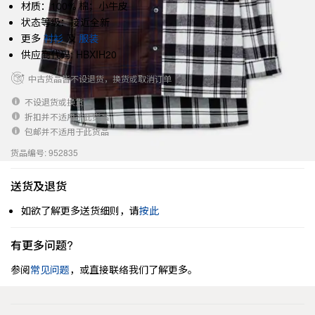
材质：100% 棉；小牛皮
状态等级：接近全新
更多
衬衫
及
服装
供应商代码: HBXIH20
中古货品皆不设退货，换货或取消订单
不设退货或换货
折扣并不适用于此货品
包邮并不适用于此货品
货品编号: 952835
送货及退货
如欲了解更多送货细则，请
按此
有更多问题?
参阅
常见问题
，或直接联络我们了解更多。