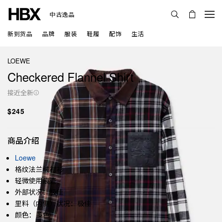
中古逸品
新到货品
品牌
服装
鞋履
配饰
生活
LOEWE
Checkered Flannel Shirt
接近全新
$245
商品介绍
Loewe
格纹法兰绒衬衫
轻微使用痕迹
外部状况：极佳
里料（内侧）状况：极佳
颜色：多色