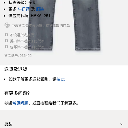
状态等级：全新
更多
牛仔裤
及
服装
供应商代码: HBXAL251
中古货品皆不设退货，换货或取消订单
不设退货或换货
折扣并不适用于此货品
包邮并不适用于此货品
货品编号: 936422
送货及退货
如欲了解更多送货细则，请
按此
有更多问题?
参阅
常见问题
，或直接联络我们了解更多。
男装