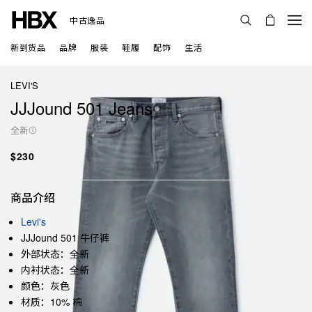
中古逸品
新到货品
品牌
服装
鞋履
配饰
生活
LEVI'S
JJJound 501 Jeans
全新
$230
商品介绍
Levi's
JJJound 501 牛仔裤
外部状态：全新
内衬状态：全新
颜色：灰色
材质：10% 棉