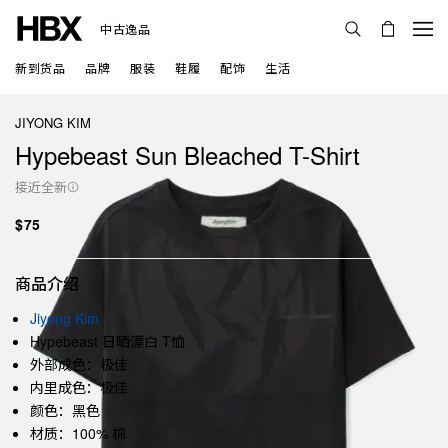
中古逸品
新到货品
品牌
服装
鞋履
配饰
生活
JIYONG KIM
Hypebeast Sun Bleached T-Shirt
接近全新
$75
商品介绍
Jiyong Kim
Hypebeast 日晒漂白 T恤
外部成色：极佳
内里成色：极佳
颜色：黑色
材质：100% 棉