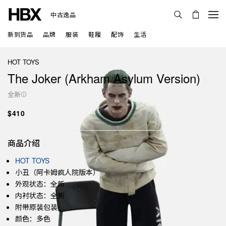
中古逸品
新到货品
品牌
服装
鞋履
配饰
生活
HOT TOYS
The Joker (Arkham Asylum Version)
全新
$410
商品介绍
HOT TOYS
小丑（阿卡姆疯人院版本）
外观状态：全新
内衬状态：全新
附带原装包装
颜色：多色