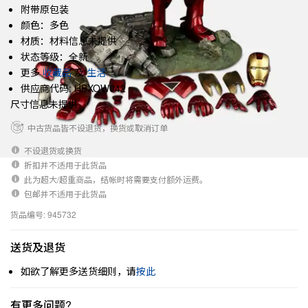
附带原包装
颜色：多色
材质：材料信息未提供
状态等级：全新
更多
收藏品
及
生活
供应商代码: HBXOW042
尺寸信息未提供
中古货品皆不设退货，换货或取消订单
不设退货或换货
折扣并不适用于此货品
此为超大/超重商品，结帐时将需要支付额外运费。
包邮并不适用于此货品
货品编号: 945732
送货及退货
如欲了解更多送货细则，请
按此
有更多问题?