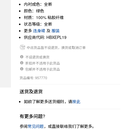
内衬成色：全新
颜色：绿色
材质：100% 粘胶纤维
状态等级：全新
更多
连身裙
及
服装
供应商代码: HBXEPL19
中古货品皆不设退货，换货或取消订单
不设退货或换货
折扣并不适用于此货品
包邮并不适用于此货品
货品编号: 957770
送货及退货
如欲了解更多送货细则，请
按此
有更多问题?
参阅
常见问题
，或直接联络我们了解更多。