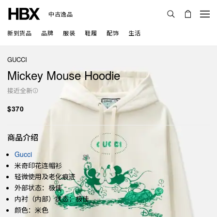
中古逸品
新到货品
品牌
服装
鞋履
配饰
生活
GUCCI
Mickey Mouse Hoodie
接近全新
$370
商品介绍
Gucci
米奇印花连帽衫
轻微使用及老化痕迹
外部状态：极佳
内衬（内部）状态：极佳
颜色：米色