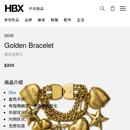
中古逸品
新到货品
品牌
服装
鞋履
配饰
生活
DIOR
Golden Bracelet
接近全新
$230
商品介绍
Dior
金色手链
有轻微痕迹，表面略有氧化
外部状况：极佳
内侧状况：极佳
无原包装