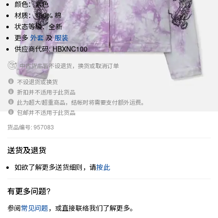
颜色：紫色
材质：100% 棉
状态等级：全新
更多
外套
及
服装
供应商代码: HBXNC100
中古货品皆不设退货，换货或取消订单
不设退货或换货
折扣并不适用于此货品
此为超大/超重商品，结帐时将需要支付额外运费。
包邮并不适用于此货品
货品编号: 957083
送货及退货
如欲了解更多送货细则，请
按此
有更多问题?
参阅
常见问题
，或直接联络我们了解更多。