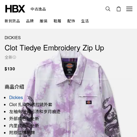
中古逸品
新到货品
品牌
服装
鞋履
配饰
生活
DICKIES
Clot Tiedye Embroidery Zip Up
全新
$130
商品介绍
Dickies
Clot 扎染刺绣拉链外套
左袖有轻微污渍和岁月痕迹
外部成色：全新
内里成色：全新
附原品牌吊牌