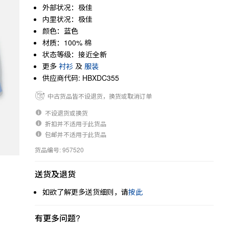
外部状况：极佳
内里状况：极佳
颜色：蓝色
材质：100% 棉
状态等级：接近全新
更多
衬衫
及
服装
供应商代码: HBXDC355
中古货品皆不设退货，换货或取消订单
不设退货或换货
折扣并不适用于此货品
包邮并不适用于此货品
货品编号: 957520
送货及退货
如欲了解更多送货细则，请
按此
有更多问题?