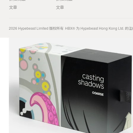
文章
文章
2026
Hypebeast Limited
版权所有
HBX® 为 Hypebeast Hong Kong Ltd.