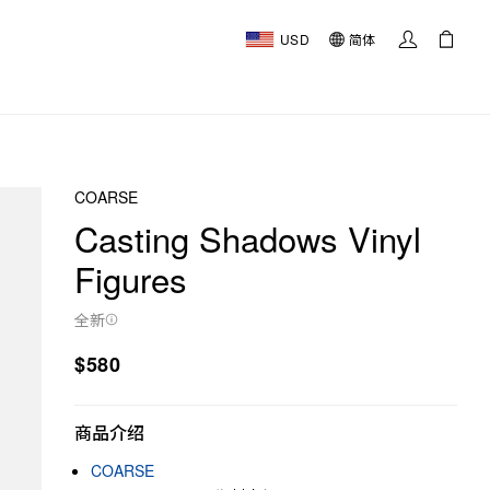
USD
简体
COARSE
Casting Shadows Vinyl
Figures
全新
$580
商品介绍
COARSE