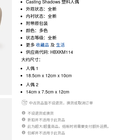
Casting Shadows 塑料人偶
外观状态：全新
内衬状态：全新
附带原包装
颜色：多色
状态等级：全新
更多
收藏品
及
生活
供应商代码: HBXKM114
大约尺寸：
人偶 1
18.5cm x 12cm x 10cm
人偶 2
14cm x 7.5cm x 12cm
中古货品皆不设退货，换货或取消订单
不设退货或换货
折扣并不适用于此货品
此为超大/超重商品，结帐时将需要支付额外运费。
包邮并不适用于此货品