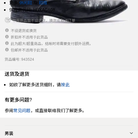
更多
休闲鞋
及
鞋履
供应商代码: HBXAC108
中古货品皆不设退货，换货或取消订单
不设退货或换货
折扣并不适用于此货品
此为超大/超重商品，结帐时将需要支付额外运费。
包邮并不适用于此货品
货品编号: 943524
送货及退货
如欲了解更多送货细则，请
按此
有更多问题?
参阅
常见问题
，或直接联络我们了解更多。
男装