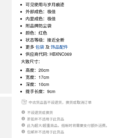
可见使用与岁月痕迹
外部成色：极佳
内里成色：极佳
附品牌防尘袋
颜色：红色
状态等级：接近全新
更多
包袋
及
饰品配件
供应商代码: HBXNC069
大致尺寸：
高度：20cm
宽度：17cm
深度：10cm
提手长度：9cm
中古货品皆不设退货，换货或取消订单
不设退货或换货
折扣并不适用于此货品
此为超大/超重商品，结帐时将需要支付额外运费。
包邮并不适用于此货品