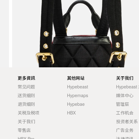
更多資訊
其他网站
关于我们
常见问题
Hypebeast
Hypebeas
送货细则
Hypemaps
媒体中心
退货细则
Hypebae
管理层
关税及税项
HBX
工作机会
关于我们
投资者关系
零售店
广告业务
HBX Pro
法律资讯