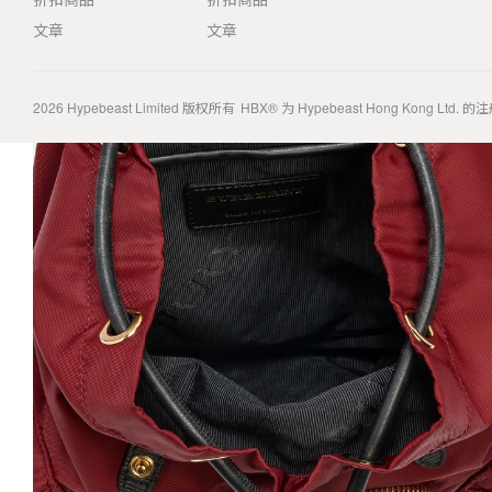
文章
文章
2026
Hypebeast Limited
版权所有
HBX® 为 Hypebeast Hong Kong Ltd.