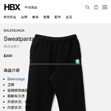
中古逸品
新到货品
品牌
服装
鞋履
配饰
生活
BALENCIAGA
Sweatpants
接近全新
$230
商品介绍
Balenciaga
卫裤
轻微使用痕迹
裤脚有污渍
外部状况：极好
内里状况：极好