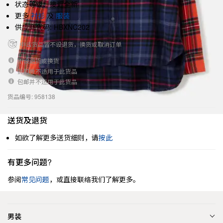
状态等级：接近全新
更多
衬衫
及
服装
供应商代码: HBXNC202
中古货品皆不设退货，换货或取消订单
不设退货或换货
折扣并不适用于此货品
包邮并不适用于此货品
货品编号: 958138
送货及退货
如欲了解更多送货细则，请
按此
有更多问题?
参阅
常见问题
，或直接联络我们了解更多。
男装