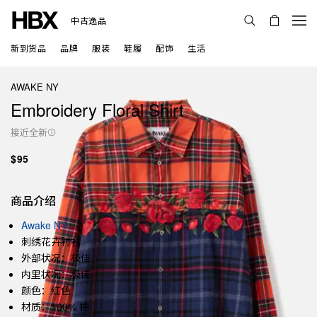
中古逸品
新到货品
品牌
服装
鞋履
配饰
生活
AWAKE NY
Embroidery Floral Shirt
接近全新
$95
商品介绍
Awake NY
刺绣花卉衬衫
外部状况：极佳
内里状况：极佳
颜色：红色
材质：100% 棉