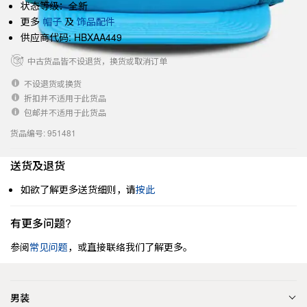
状态等级：全新
更多
帽子
及
饰品配件
供应商代码: HBXAA449
中古货品皆不设退货，换货或取消订单
不设退货或换货
折扣并不适用于此货品
包邮并不适用于此货品
货品编号: 951481
送货及退货
如欲了解更多送货细则，请
按此
有更多问题?
参阅
常见问题
，或直接联络我们了解更多。
男装