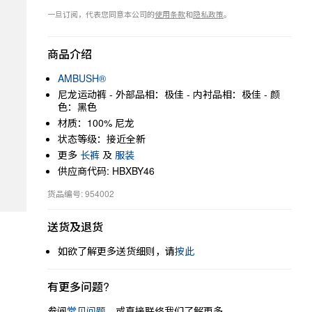
一旦订阅，代表您同意本公司的
使用条款
和
隐私政策
。
商品介绍
AMBUSH®
尼龙运动裤 - 外部品相：极佳 - 内衬品相：极佳 - 颜
色：黑色
材质：100% 尼龙
状态等级：接近全新
更多
长裤
及
服装
供应商代码: HBXBY46
货品编号: 954002
送货及退货
如欲了解更多送货细则，请
按此
有更多问题?
参阅
常见问题
，或直接联络我们了解更多。