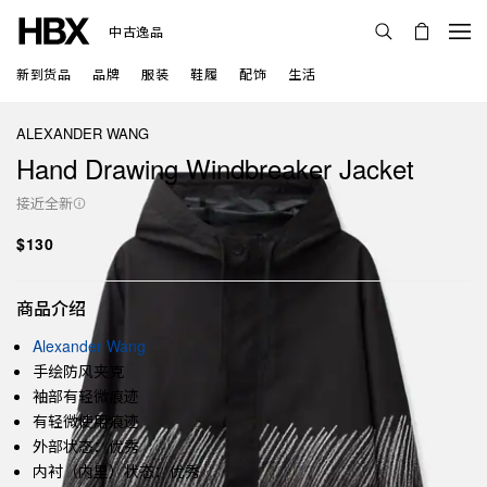
中古逸品
新到货品
品牌
服装
鞋履
配饰
生活
ALEXANDER WANG
Hand Drawing Windbreaker Jacket
接近全新
$130
商品介绍
Alexander Wang
手绘防风夹克
袖部有轻微痕迹
有轻微使用痕迹
外部状态：优秀
内衬（内里）状态：优秀