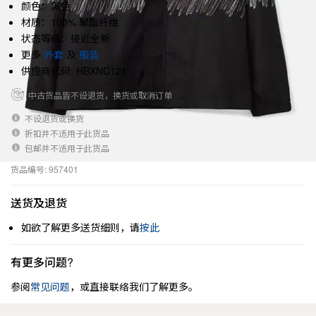
颜色：黑色
材质：100% 聚酯纤维
状态等级：接近全新
更多
外套
及
服装
供应商代码: HBXNC121
中古货品皆不设退货，换货或取消订单
不设退货或换货
折扣并不适用于此货品
包邮并不适用于此货品
货品编号: 957401
送货及退货
如欲了解更多送货细则，请
按此
有更多问题?
参阅
常见问题
，或直接联络我们了解更多。