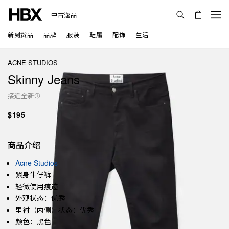
中古逸品
新到货品
品牌
服装
鞋履
配饰
生活
ACNE STUDIOS
Skinny Jeans
接近全新
$195
商品介绍
Acne Studios
紧身牛仔裤
轻微使用痕迹
外观状态：优秀
里衬（内侧）状态：优秀
颜色：黑色