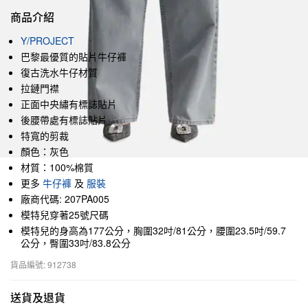
商品介紹
Y/PROJECT
巴黎最優質的貼片牛仔褲
復古洗水牛仔材質
拉鏈門襟
正面中央繡有標誌貼片
後腰帶處有標誌貼片
特寬的剪裁
顏色：灰色
材質：100%棉質
更多
牛仔褲
及
服裝
廠商代碼: 207PA005
模特兒穿著25號尺碼
模特兒的身高為177公分，胸圍32吋/81公分，腰圍23.5吋/59.7
公分，臀圍33吋/83.8公分
貨品編號: 912738
送貨及退貨