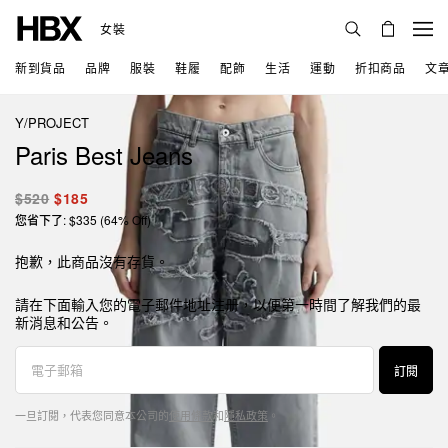
女裝
新到貨品
品牌
服裝
鞋履
配飾
生活
運動
折扣商品
文
Y/PROJECT
Paris Best Jeans
$520
$185
您省下了: $335 (64% Off)
抱歉，此商品沒有存貨。
請在下面輸入您的電子郵件地址注册，以便第一時間了解我們的最
新消息和公告。
訂閱
一旦訂閱，代表您同意本公司的
使用條款
和
隱私政策
。