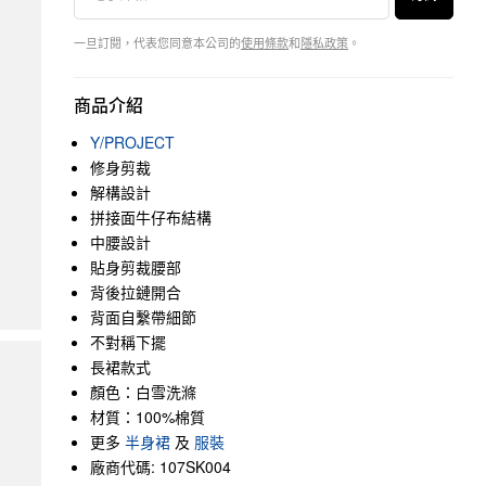
一旦訂閱，代表您同意本公司的
使用條款
和
隱私政策
。
商品介紹
Y/PROJECT
修身剪裁
解構設計
拼接面牛仔布結構
中腰設計
貼身剪裁腰部
背後拉鏈開合
背面自繫帶細節
不對稱下擺
長裙款式
顏色：白雪洗滌
材質：100%棉質
更多
半身裙
及
服裝
廠商代碼: 107SK004