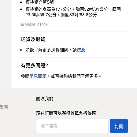
模特兒穿著S號
模特兒的身高為177公分，胸圍32吋/81公分，腰圍
23.5吋/59.7公分，臀圍33吋/83.8公分
貨品編號: 913241
送貨及退貨
如欲了解更多送貨細則，請
按此
有更多問題?
參閱
常見問題
，或直接聯絡我們了解更多。
關注我們
t 集團
現在訂閱可以獲得首單九折優惠
訂閱