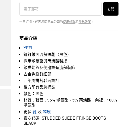
訂閱
一旦訂閱，代表您同意本公司的
使用條款
和
隱私政策
。
商品介紹
YEEL
鉚釘絨面流蘇短靴（黑色）
採用聚氨酯與丙烯酸製成
領襟翻蓋及側邊設有流蘇裝飾
古金色鉚釘細節
西部風拼片鞋面設計
後方印有品牌標誌
顏色：黑色
材質：鞋面：95% 聚氨酯、5% 丙烯酸；內裡：100%
聚氨酯
更多
靴
及
鞋履
廠商代碼: STUDDED SUEDE FRINGE BOOTS
BLACK