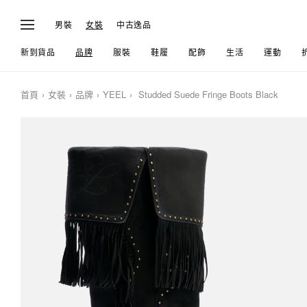
男裝
女裝
中古逸品
新到貨品
品牌
服裝
鞋履
配飾
生活
運動
首頁
女裝
品牌
YEEL
Studded Suede Fringe Boots Black