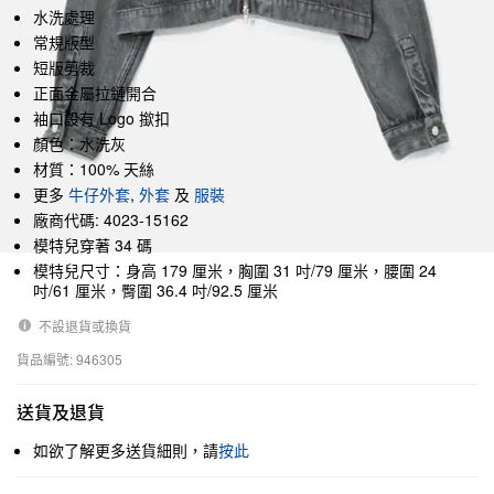
水洗處理
常規版型
短版剪裁
正面金屬拉鏈開合
袖口設有 Logo 撳扣
顏色：水洗灰
材質：100% 天絲
更多
牛仔外套
,
外套
及
服裝
廠商代碼: 4023-15162
模特兒穿著 34 碼
模特兒尺寸：身高 179 厘米，胸圍 31 吋/79 厘米，腰圍 24
吋/61 厘米，臀圍 36.4 吋/92.5 厘米
不設退貨或換貨
貨品編號: 946305
送貨及退貨
如欲了解更多送貨細則，請
按此