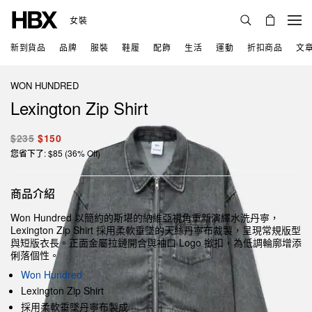
女裝
新到貨品
品牌
服裝
鞋履
配飾
生活
運動
折扣商品
文
WON HUNDRED
Lexington Zip Shirt
$235
$150
您省下了: $85 (36% Off)
商品介紹
Won Hundred 以簡約的斯堪的納維亞視角重新演繹水洗丹寧，
Lexington Zip Shirt 採用柔軟垂墜的天絲丹寧布裁製，呈現常規版型
與短版衣長。正面金屬拉鏈開合與袖口 Logo 撳扣，為低調輪廓增添
俐落個性。
Won Hundred
Lexington Zip Shirt
採用柔軟垂墜丹寧布製成