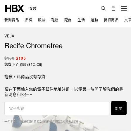
女裝
新到貨品
品牌
服裝
鞋履
配飾
生活
運動
折扣商品
文
VEJA
Recife Chromefree
$160
$105
您省下了: $55 (34% Off)
抱歉，此商品沒有存貨。
請在下面輸入您的電子郵件地址注册，以便第一時間了解我們的最
新消息和公告。
訂閱
一旦訂閱，代表您同意本公司的
使用條款
和
隱私政策
。