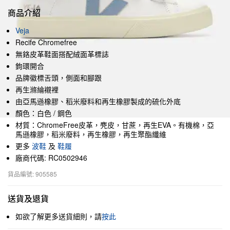
商品介紹
Veja
Recife Chromefree
無鉻皮革鞋面搭配絨面革標誌
鉤環開合
品牌徽標舌頭，側面和腳跟
再生滌綸襯裡
由亞馬遜橡膠、稻米廢料和再生橡膠製成的硫化外底
顏色：白色 / 鋼色
材質：ChromeFree皮革，麂皮，甘蔗，再生EVA。有機棉，亞
馬遜橡膠，稻米廢料，再生橡膠，再生聚酯纖維
更多
波鞋
及
鞋履
廠商代碼: RC0502946
貨品編號: 905585
送貨及退貨
如欲了解更多送貨細則，請
按此