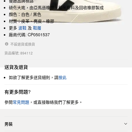
後跟品牌標誌
硫化大底，由亞馬遜橡膠、稻米廢料及回收橡膠製成
顏色：白色 / 黑色
材質：皮革、麂皮、橡膠
更多
波鞋
及
鞋履
廠商代碼: CP0501537
不設退貨或換貨
貨品編號: 894112
送貨及退貨
如欲了解更多送貨細則，請
按此
有更多問題?
參閱
常見問題
，或直接聯絡我們了解更多。
男裝