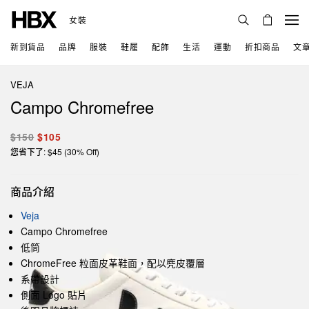
女裝
新到貨品
品牌
服裝
鞋履
配飾
生活
運動
折扣商品
文
VEJA
Campo Chromefree
$150
$105
您省下了: $45 (30% Off)
商品介紹
Veja
Campo Chromefree
低筒
ChromeFree 粒面皮革鞋面，配以麂皮覆層
系帶設計
側面 Logo 貼片