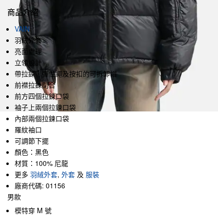
商品介紹
VAIN
羽絨外套
亮面處理
立領設計
帶拉鍊、彈性繩及按扣的可拆卸帽
前襟拉鍊閉合
前方四個拉鍊口袋
袖子上兩個拉鍊口袋
內部兩個拉鍊口袋
羅紋袖口
可調節下擺
顏色：黑色
材質：100% 尼龍
更多
羽絨外套
,
外套
及
服裝
廠商代碼: 01156
男款
模特穿 M 號