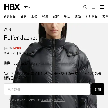
女裝
新到貨品
品牌
服裝
鞋履
配飾
生活
運動
折扣商品
文
VAIN
Puffer Jacket
$395
$200
您省下了: $195 (49% Off)
抱歉，此商品沒有存貨。
請在下面輸入您的電子郵件地址注册，以便第一時間了解我們的最
新消息和公告。
訂閱
一旦訂閱，代表您同意本公司的
使用條款
和
隱私政策
。