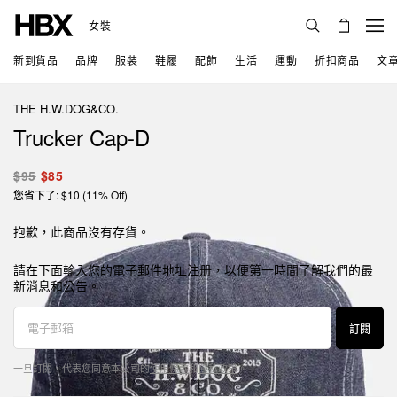
女裝
新到貨品
品牌
服裝
鞋履
配飾
生活
運動
折扣商品
文
THE H.W.DOG&CO.
Trucker Cap-D
$95
$85
您省下了: $10 (11% Off)
抱歉，此商品沒有存貨。
請在下面輸入您的電子郵件地址注册，以便第一時間了解我們的最
新消息和公告。
訂閱
一旦訂閱，代表您同意本公司的
使用條款
和
隱私政策
。