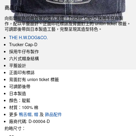
商品介紹
向街頭服飾經典致敬的復古演繹，Trucker Cap-D 採用牛仔布製
作，配以平簷設計、正面印花標誌及背面釘上的 union ticket 標籤。
可調節後帶與日本製造工藝，完整呈現其造型特色。
THE H.W.DOG&CO.
Trucker Cap-D
採用牛仔布製作
六片式帽身結構
平簷設計
正面印有標誌
背面釘有 union ticket 標籤
可調節後帶
日本製造
顏色：靛藍
材質：100% 棉
更多
鴨舌帽
,
帽
及
飾品配件
廠商代碼: D-00004-D
約略尺寸：