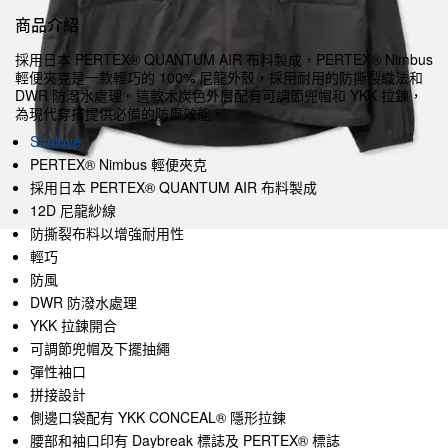
商品介紹
採用日本 PERTEX® QUANTUM AIR 布料製成，PERTEX® Nimbus
輕便夾克是一款輕巧的 100% 尼龍外殼，採用耐用的防撕裂織法和
DWR 防潑水處理。這款木炭色外層配有可調節兜帽和 YKK 拉鍊，
為現代穿搭提供必備的防風效能。
Sunlove
PERTEX® Nimbus 輕便夾克
採用日本 PERTEX® QUANTUM AIR 布料製成
12D 尼龍紗線
防撕裂布料以增強耐用性
輕巧
防風
DWR 防潑水處理
YKK 拉鍊開合
可調節兜帽及下擺抽繩
彈性袖口
拼接設計
側邊口袋配有 YKK CONCEAL® 隱形拉鍊
腰部和袖口印有 Daybreak 標誌及 PERTEX® 標誌