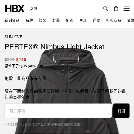
女裝
新到貨品
品牌
服裝
鞋履
配飾
生活
運動
折扣商品
文
SUNLOVE
PERTEX® Nimbus Light Jacket
$240
$145
您省下了: $95 (40% Off)
抱歉，此商品沒有存貨。
請在下面輸入您的電子郵件地址注册，以便第一時間了解我們的最
新消息和公告。
訂閱
一旦訂閱，代表您同意本公司的
使用條款
和
隱私政策
。