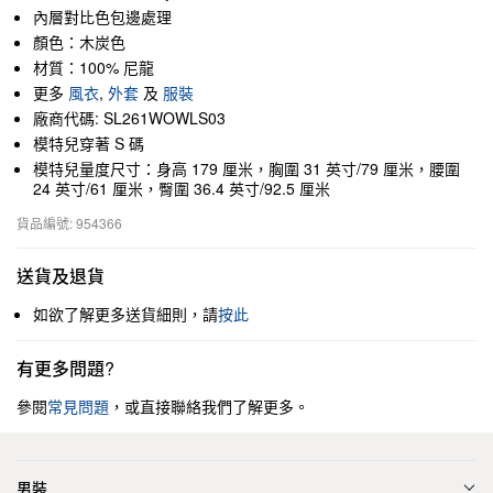
內層對比色包邊處理
顏色：木炭色
材質：100% 尼龍
更多
風衣
,
外套
及
服裝
廠商代碼: SL261WOWLS03
模特兒穿著 S 碼
模特兒量度尺寸：身高 179 厘米，胸圍 31 英寸/79 厘米，腰圍
24 英寸/61 厘米，臀圍 36.4 英寸/92.5 厘米
貨品編號: 954366
送貨及退貨
如欲了解更多送貨細則，請
按此
有更多問題?
參閱
常見問題
，或直接聯絡我們了解更多。
男裝