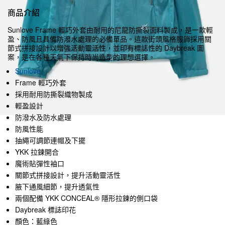
商品介紹
Sunlove Frame 輕巧外套由耐用的尼龍防撕裂面料製成，是一款輕
盈、防風且具備防潑水處理的必備單品。這款街頭風格服飾採用關
節式拼接設計以增強活動靈活性，並印有標誌性的 Daybreak 圖
案，是在各種天氣下保持時尚造型的理想選擇。
Sunlove
Frame 輕巧外套
採用耐用防撕裂織物製成
輕盈設計
防潑水及防水處理
防風性能
抽繩可調節連帽及下擺
YKK 拉鍊開合
魔術貼彈性袖口
關節式拼接設計，提升活動靈活性
腋下通風細節，提升透氣性
兩個配備 YKK CONCEAL® 隱形拉鍊的側口袋
Daybreak 標誌印花
顏色：藍綠色