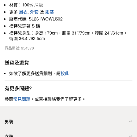
材質：100% 尼龍
更多
風衣
,
外套
及
服裝
廠商代碼: SL261WOWLS02
模特兒穿著 S 碼
模特兒身型：身高 179cm，胸圍 31’’/79cm，腰圍 24’’/61cm，
臀圍 36.4’’/92.5cm
貨品編號: 954370
送貨及退貨
如欲了解更多送貨細則，請
按此
有更多問題?
參閱
常見問題
，或直接聯絡我們了解更多。
男裝
女裝