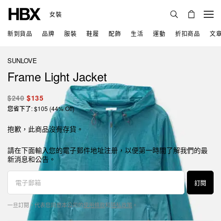
女裝
新到貨品
品牌
服裝
鞋履
配飾
生活
運動
折扣商品
文
SUNLOVE
Frame Light Jacket
$240
$135
您省下了: $105 (44% Off)
抱歉，此商品沒有存貨。
請在下面輸入您的電子郵件地址注册，以便第一時間了解我們的最
新消息和公告。
訂閱
一旦訂閱，代表您同意本公司的
使用條款
和
隱私政策
。