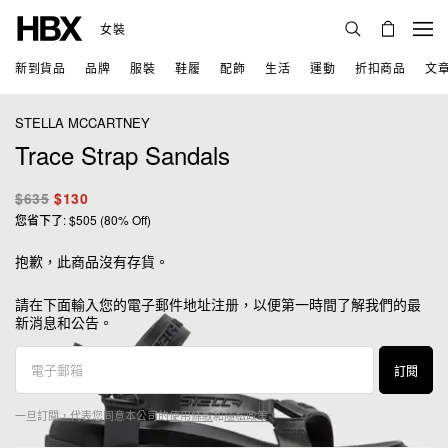
女裝
新到貨品
品牌
服裝
鞋履
配飾
生活
運動
折扣商品
文
STELLA MCCARTNEY
Trace Strap Sandals
$635
$130
您省下了: $505 (80% Off)
抱歉，此商品沒有存貨。
請在下面輸入您的電子郵件地址注册，以便第一時間了解我們的最
新消息和公告。
訂閱
一旦訂閱，代表您同意本公司的
使用條款
和
隱私政策
。