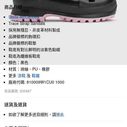
商品介紹
Stella McCartney
Trace Strap Sandals
採用無殘忍、非皮革材料製成
品牌徽標的鉤環扣
品牌徽標的鞋墊
鞋底有對比鮮明的淡紫色點綴
鞋底為纖維板鞋底
顏色：黑色
材質：滌綸、PU、橡膠
更多
涼鞋
及
鞋履
廠商代碼: 810009W1CU0 1000
貨品編號: 306987
送貨及退貨
如欲了解更多送貨細則，請
按此