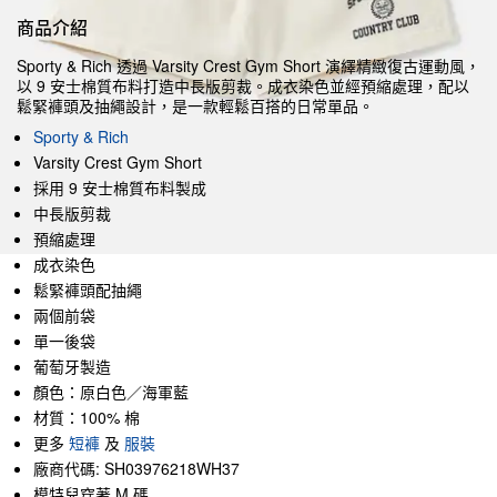
商品介紹
Sporty & Rich 透過 Varsity Crest Gym Short 演繹精緻復古運動風，
以 9 安士棉質布料打造中長版剪裁。成衣染色並經預縮處理，配以
鬆緊褲頭及抽繩設計，是一款輕鬆百搭的日常單品。
Sporty & Rich
Varsity Crest Gym Short
採用 9 安士棉質布料製成
中長版剪裁
預縮處理
成衣染色
鬆緊褲頭配抽繩
兩個前袋
單一後袋
葡萄牙製造
顏色：原白色／海軍藍
材質：100% 棉
更多
短褲
及
服裝
廠商代碼: SH03976218WH37
模特兒穿著 M 碼