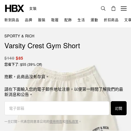
女裝
新到貨品
品牌
服裝
鞋履
配飾
生活
運動
折扣商品
文
SPORTY & RICH
Varsity Crest Gym Short
$140
$85
您省下了: $55 (39% Off)
抱歉，此商品沒有存貨。
請在下面輸入您的電子郵件地址注册，以便第一時間了解我們的最
新消息和公告。
訂閱
一旦訂閱，代表您同意本公司的
使用條款
和
隱私政策
。