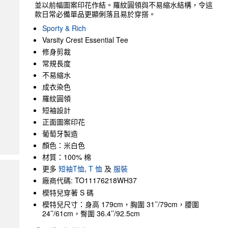
並以前幅圖案印花作結。羅紋圓領與不易縮水結構，令這
款日常必備單品更顯俐落且易於穿搭。
Sporty & Rich
Varsity Crest Essential Tee
修身剪裁
常規長度
不易縮水
成衣染色
羅紋圓領
短袖設計
正面圖案印花
葡萄牙製造
顏色：米白色
材質：100% 棉
更多
短袖T恤
,
T 恤
及
服裝
廠商代碼: TO11176218WH37
模特兒穿著 S 碼
模特兒尺寸：身高 179cm，胸圍 31’’/79cm，腰圍
24’’/61cm，臀圍 36.4’’/92.5cm