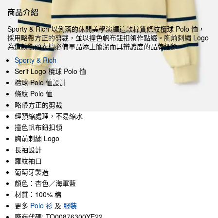
商品介紹
Sporty & Rich 以俐落的休閒美學演繹這款棉質條紋欖球 Polo 恤，
採用略帶方正的剪裁，並以撞色帆布鈕扣領作點綴。胸前刺繡 Logo
為這款街頭衣櫥必備單品添上簡潔而具辨識度的品牌細節。
Sporty & Rich
Serif Logo 欖球 Polo 恤
欖球 Polo 恤設計
條紋 Polo 恤
略帶方正的剪裁
經預縮處理，不易縮水
撞色帆布鈕扣領
胸前刺繡 Logo
長袖設計
羅紋袖口
葡萄牙製造
顏色：杏色／海軍藍
材質：100% 棉
更多
Polo 衫
及
服裝
廠商代碼: TO00876300YE22