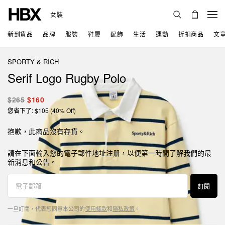
女裝
新到貨品
品牌
服裝
鞋履
配飾
生活
運動
折扣商品
文
SPORTY & RICH
Serif Logo Rugby Polo
$265
$160
您省下了: $105 (40% Off)
抱歉，此商品沒有存貨。
請在下面輸入您的電子郵件地址注册，以便第一時間了解我們的最
新消息和公告。
訂閱
一旦訂閱，代表您同意本公司的
使用條款
和
隱私政策
。