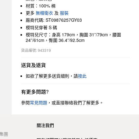
材質：100% 棉
更多
無帽衛衣
及
服裝
廠商代碼: ST09876257GY03
模特兒穿著 S 碼
模特兒尺寸：身高 179cm，胸圍 31”/79cm，腰圍
24”/61cm，臀圍 36.4”/92.5cm
貨品編號: 943319
送貨及退貨
如欲了解更多送貨細則，請
按此
有更多問題?
參閱
常見問題
，或直接聯絡我們了解更多。
關注我們
t 集團