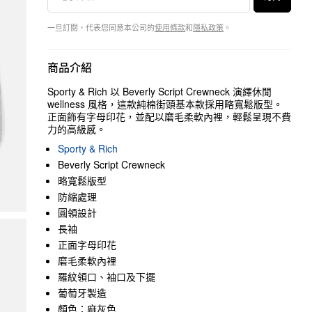
一旦訂閱，代表您同意本公司的
使用條款
和
隱私政策
。
商品介紹
Sporty & Rich 以 Beverly Script Crewneck 演繹休閒
wellness 風格，這款純棉街頭基本款採用略寬鬆版型。
正面飾有字母印花，並配以磨毛柔軟內裡，輕鬆呈現不費
力的高級感。
Sporty & Rich
Beverly Script Crewneck
略寬鬆版型
防縮處理
圓領設計
長袖
正面字母印花
磨毛柔軟內裡
羅紋領口、袖口及下擺
葡萄牙製造
顏色：麻灰色