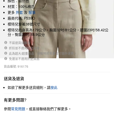
顏色：自然色
材質：100%棉花
更多
外套
及
服裝
廠商代碼: P539O
模特兒穿著38號尺寸
模特兒的身高為179公分，胸圍32吋/81公分，腰圍23吋/58.42公
分，臀圍35吋/88.9公分
不設退貨或換貨
折扣並不適用於此貨品
此為超大/超重商品，結帳時將需要支付額外運費。
免運並不適用於此貨品
貨品編號: 916176
送貨及退貨
如欲了解更多送貨細則，請
按此
有更多問題?
參閱
常見問題
，或直接聯絡我們了解更多。