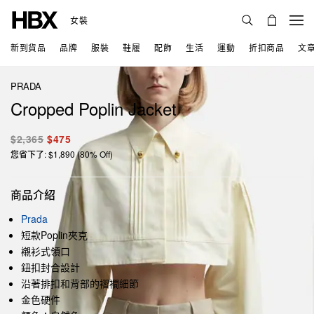
女裝
新到貨品
品牌
服裝
鞋履
配飾
生活
運動
折扣商品
文
PRADA
Cropped Poplin Jacket
$2,365
$475
您省下了: $1,890 (80% Off)
商品介紹
Prada
短款Poplin夾克
襯衫式領口
鈕扣封合設計
沿著排扣和背部的褶襉細節
金色硬件