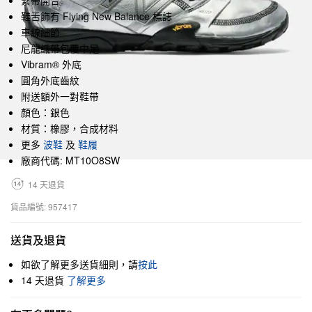
繫帶開合
鞋舌飾有 Flying New Balance 標誌
車線細節
尼龍織帶包覆中足
Vibram® 外底
圓角外底齒紋
附送額外一對鞋帶
顏色：銀色
材質：橡膠，合成材料
更多
波鞋
及
鞋履
廠商代碼: MT10O8SW
14 天退貨
貨品編號: 957417
送貨及退貨
如欲了解更多送貨細則，請
按此
14 天退貨
了解更多