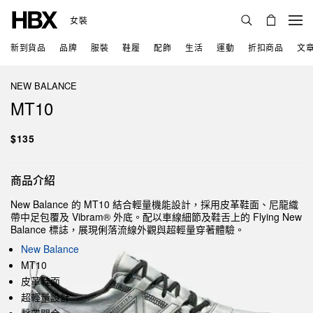
女裝
新到貨品
品牌
服裝
鞋履
配飾
生活
運動
折扣商品
文
NEW BALANCE
MT10
$135
商品介紹
New Balance 的 MT10 結合輕量機能設計，採用皮革鞋面、尼龍織
帶中足包覆及 Vibram® 外底。配以車線細節及鞋舌上的 Flying New
Balance 標誌，展現俐落流線外觀與超輕量穿著體驗。
New Balance
MT10
皮革鞋面
超輕量設計