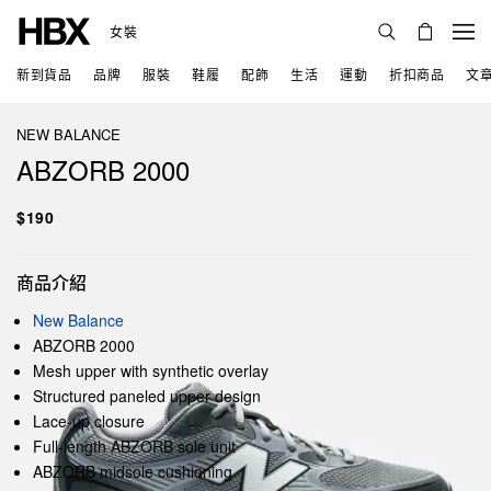
女裝
新到貨品
品牌
服裝
鞋履
配飾
生活
運動
折扣商品
文
NEW BALANCE
ABZORB 2000
$190
商品介紹
New Balance
ABZORB 2000
Mesh upper with synthetic overlay
Structured paneled upper design
Lace-up closure
Full-length ABZORB sole unit
ABZORB midsole cushioning