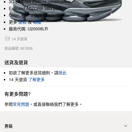
3D sculpted midsole construction
Exposed ABZORB SBS pods
Color: Truffle Salt/ Castlerock
更多
波鞋
及
鞋履
廠商代碼: U20008LR
14 天退貨
貨品編號: 957836
送貨及退貨
如欲了解更多送貨細則，請
按此
14 天退貨
了解更多
有更多問題?
參閱
常見問題
，或直接聯絡我們了解更多。
男裝