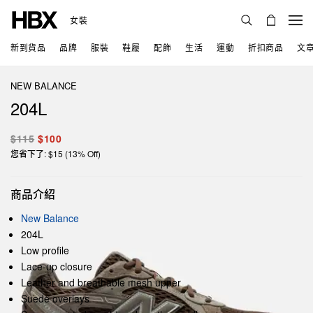
女裝
新到貨品
品牌
服裝
鞋履
配飾
生活
運動
折扣商品
文
NEW BALANCE
204L
$115
$100
您省下了: $15 (13% Off)
商品介紹
New Balance
204L
Low profile
Lace-up closure
Leather and breathable mesh upper
Suede overlays