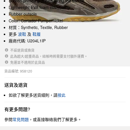
Screen-printed graphics along the saddle
Lightweight EVA foam cushioning
Rubber outsole
Color: Cortado/ Pumpernickel
材質：Synthetic, Textile, Rubber
更多
波鞋
及
鞋履
廠商代碼: U204L1IP
不設退貨或換貨
此為超大/超重商品，結帳時將需要支付額外運費。
免運並不適用於此貨品
貨品編號: 958120
送貨及退貨
如欲了解更多送貨細則，請
按此
有更多問題?
參閱
常見問題
，或直接聯絡我們了解更多。