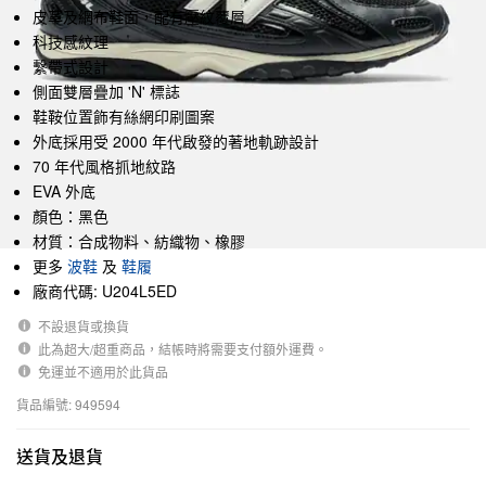
皮革及網布鞋面，配有壓紋覆層
科技感紋理
繫帶式設計
側面雙層疊加 'N' 標誌
鞋鞍位置飾有絲網印刷圖案
外底採用受 2000 年代啟發的著地軌跡設計
70 年代風格抓地紋路
EVA 外底
顏色：黑色
材質：合成物料、紡織物、橡膠
更多
波鞋
及
鞋履
廠商代碼: U204L5ED
不設退貨或換貨
此為超大/超重商品，結帳時將需要支付額外運費。
免運並不適用於此貨品
貨品編號: 949594
送貨及退貨