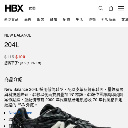
女裝
新到貨品
品牌
服裝
鞋履
配飾
生活
運動
折扣商品
文
NEW BALANCE
204L
$115
$100
您省下了: $15 (13% Off)
商品介紹
New Balance 204L 採用低筒鞋型，配以皮革及網布鞋面、壓紋覆層
與科技感紋理。鞋款以側面雙層疊加 'N' 標誌、鞋鞍位置絲網印刷圖
案作點綴，並配備帶有 2000 年代靈感著地軌跡及 70 年代風格抓地
紋路的 EVA 外底。
New Balance
204L
低筒鞋型