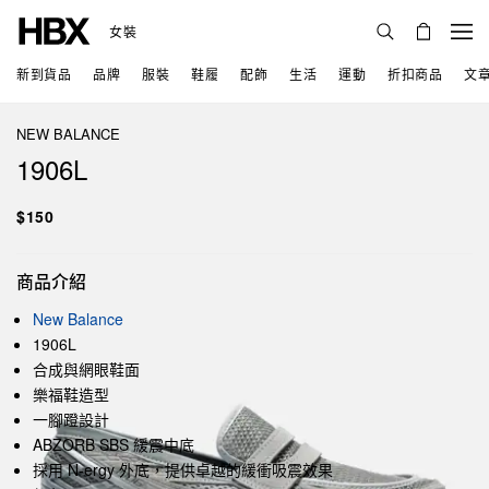
女裝
新到貨品
品牌
服裝
鞋履
配飾
生活
運動
折扣商品
文
NEW BALANCE
1906L
$150
商品介紹
New Balance
1906L
合成與網眼鞋面
樂福鞋造型
一腳蹬設計
ABZORB SBS 緩震中底
採用 N-ergy 外底，提供卓越的緩衝吸震效果