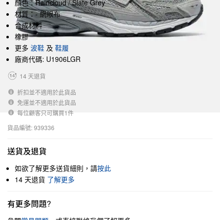
顏色：Raincloud / Slate Grey
材質：- 網眼布
合成材料
橡膠
更多
波鞋
及
鞋履
廠商代碼: U1906LGR
14 天退貨
折扣並不適用於此貨品
免運並不適用於此貨品
每位顧客只可購買1件
貨品編號: 939336
送貨及退貨
如欲了解更多送貨細則，請
按此
14 天退貨
了解更多
有更多問題?