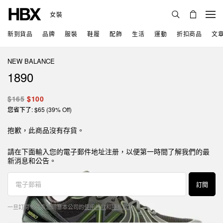
女裝
新到貨品
品牌
服裝
鞋履
配飾
生活
運動
折扣商品
文
NEW BALANCE
1890
$165
$100
您省下了: $65 (39% Off)
抱歉，此商品沒有存貨。
請在下面輸入您的電子郵件地址注册，以便第一時間了解我們的最
新消息和公告。
訂閱
一旦訂閱，代表您同意本公司的
使用條款
和
隱私政策
。