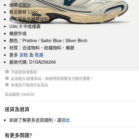
綁帶式設計
鞋舌飾有 Logo
側板配有品牌標誌貼飾
U4ic X 中底緩震
橡膠外底
顏色：Pristine / Sailor Blue / Silver Birch
材質：合成物料、紡織物料、橡膠
更多
波鞋
及
鞋履
廠商代碼: D1GA256206
不設退貨或換貨
此為超大/超重商品，結帳時將需要支付額外運費。
免運並不適用於此貨品
貨品編號: 949535
送貨及退貨
如欲了解更多送貨細則，請
按此
有更多問題?