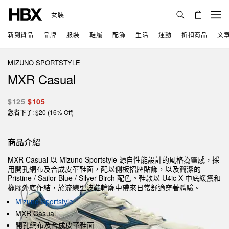
女裝
新到貨品
品牌
服裝
鞋履
配飾
生活
運動
折扣商品
文
MIZUNO SPORTSTYLE
MXR Casual
$125
$105
您省下了: $20 (16% Off)
商品介紹
MXR Casual 以 Mizuno Sportstyle 源自性能設計的風格為靈感，採
用開孔網布及合成皮革鞋面，配以側板招牌貼飾，以及簡潔的
Pristine / Sailor Blue / Silver Birch 配色。鞋款以 U4ic X 中底緩震和
橡膠外底作結，於流線型波鞋輪廓中帶來日常舒適穿著體驗。
Mizuno Sportstyle
MXR Casual
開孔網布及合成皮革鞋面