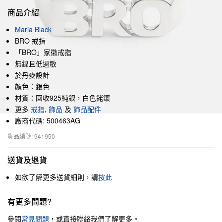
商品介紹
Maria Black
BRO 戒指
「BRO」家徽戒指
無鎳且低過敏
於丹麥設計
顏色：銀色
材質：回收925純銀，白色銠鍍
更多
戒指
,
飾品
及
飾品配件
廠商代碼: 500463AG
貨品編號: 941950
送貨及退貨
如欲了解更多送貨細則，請
按此
有更多問題?
參閱
常見問題
，或直接聯絡我們了解更多。