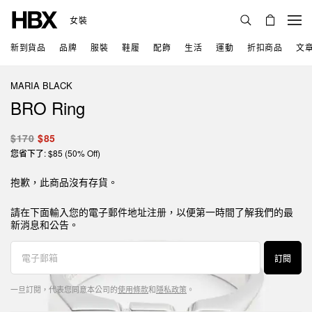
女裝
新到貨品
品牌
服裝
鞋履
配飾
生活
運動
折扣商品
文
MARIA BLACK
BRO Ring
$170
$85
您省下了: $85 (50% Off)
抱歉，此商品沒有存貨。
請在下面輸入您的電子郵件地址注册，以便第一時間了解我們的最
新消息和公告。
訂閱
一旦訂閱，代表您同意本公司的
使用條款
和
隱私政策
。