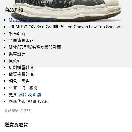
商品介紹
Maison Mihara Yasuhiro
"BLAKEY" OG Sole Graffiti Printed Canvas Low Top Sneaker
帆布鞋面
全面塗鴉印花
MMY 及型號名稱刺繡於鞋面
系帶設計
貝殼頭
原創模壓鞋底
做舊橡膠外底
顏色：黑色
材質：棉、橡膠
更多
波鞋
及
鞋履
廠商代碼: A16FW730
貨品編號: 947834
送貨及退貨