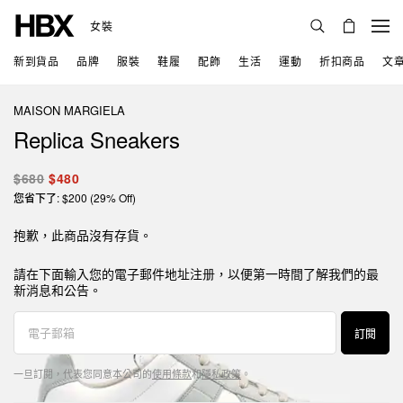
女裝
新到貨品
品牌
服裝
鞋履
配飾
生活
運動
折扣商品
文
MAISON MARGIELA
Replica Sneakers
$680
$480
您省下了: $200 (29% Off)
抱歉，此商品沒有存貨。
請在下面輸入您的電子郵件地址注册，以便第一時間了解我們的最
新消息和公告。
訂閱
一旦訂閱，代表您同意本公司的
使用條款
和
隱私政策
。