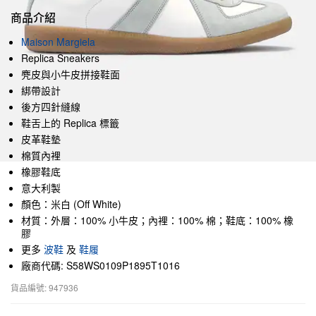
商品介紹
Maison Margiela
Replica Sneakers
麂皮與小牛皮拼接鞋面
綁帶設計
後方四針縫線
鞋舌上的 Replica 標籤
皮革鞋墊
棉質內裡
橡膠鞋底
意大利製
顏色：米白 (Off White)
材質：外層：100% 小牛皮；內裡：100% 棉；鞋底：100% 橡
膠
更多
波鞋
及
鞋履
廠商代碼: S58WS0109P1895T1016
貨品編號: 947936