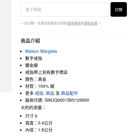
訂閱
一旦訂閱，代表您同意本公司的
使用條款
和
隱私政策
。
商品介紹
Maison Margiela
數字戒指
鍍金銀
戒指帶上刻有數字標誌
顏色：黃金
材質：100% 銀
更多
戒指
,
飾品
及
飾品配件
廠商代碼: SI8UQ0001SV0129950
大約的測量：
尺寸 6
寬度：0.4公分
內徑：1.8公分