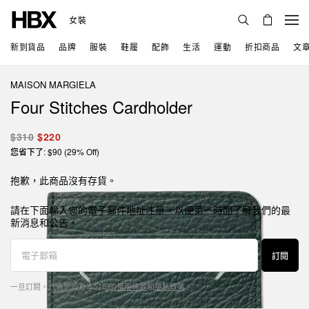
女裝
新到貨品
品牌
服裝
鞋履
配飾
生活
運動
折扣商品
文
MAISON MARGIELA
Four Stitches Cardholder
$310
$220
您省下了: $90 (29% Off)
抱歉，此商品沒有存貨。
請在下面輸入您的電子郵件地址注册，以便第一時間了解我們的最
新消息和公告。
訂閱
一旦訂閱，代表您同意本公司的
使用條款
和
隱私政策
。