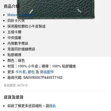
商品介紹
Maison Margiela
四針卡片夾
採用壓紋顆粒小牛皮製成
五個卡槽
中央插層
內側數字標誌
背面四針縫線標誌
粘膠襯裡
顏色：綠色
材質：100% 小牛皮；襯裡：100% 粘膠纖維
更多
卡片套
,
銀包
及
飾品配件
廠商代碼: SA3VX0007P4455T7162
貨品編號: 947919
送貨及退貨
如欲了解更多送貨細則，請
按此