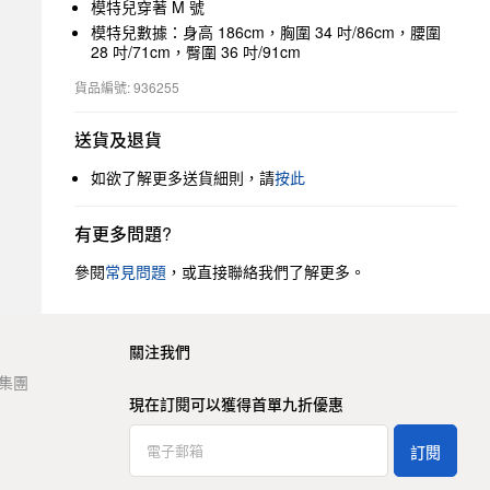
模特兒穿著 M 號
模特兒數據：身高 186cm，胸圍 34 吋/86cm，腰圍
28 吋/71cm，臀圍 36 吋/91cm
貨品編號: 936255
送貨及退貨
如欲了解更多送貨細則，請
按此
有更多問題?
參閱
常見問題
，或直接聯絡我們了解更多。
關注我們
t 集團
現在訂閱可以獲得首單九折優惠
訂閱