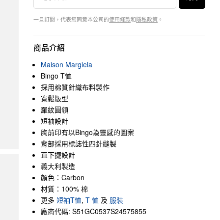
一旦訂閱，代表您同意本公司的
使用條款
和
隱私政策
。
商品介紹
Maison Margiela
Bingo T恤
採用棉質針織布料製作
寬鬆版型
羅紋圓領
短袖設計
胸前印有以Bingo為靈感的圖案
背部採用標誌性四針縫製
直下擺設計
義大利製造
顏色：Carbon
材質：100% 棉
更多
短袖T恤
,
T 恤
及
服裝
廠商代碼: S51GC0537S24575855