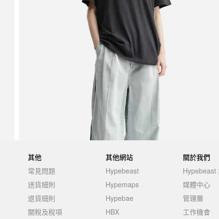
其他
其他網站
關於我們
常見問題
Hypebeast
Hypebeas
送貨細則
Hypemaps
媒體中心
退貨細則
Hypebae
管理層
關稅及稅項
HBX
工作機會