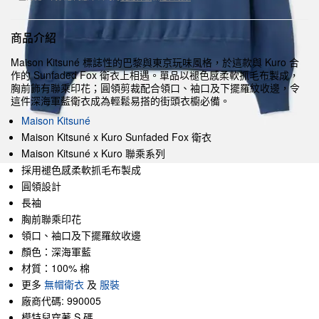
商品介紹
Maison Kitsuné 標誌性的巴黎與東京玩味風格，於這款與 Kuro 合
作的 Sunfaded Fox 衛衣上相遇。單品以褪色感柔軟抓毛布製成，
胸前飾有聯乘印花；圓領剪裁配合領口、袖口及下擺羅紋收邊，令
這件深海軍藍衛衣成為輕鬆易搭的街頭衣櫥必備。
Maison Kitsuné
Maison Kitsuné x Kuro Sunfaded Fox 衛衣
Maison Kitsuné x Kuro 聯乘系列
採用褪色感柔軟抓毛布製成
圓領設計
長袖
胸前聯乘印花
領口、袖口及下擺羅紋收邊
顏色：深海軍藍
材質：100% 棉
更多
無帽衛衣
及
服裝
廠商代碼: 990005
模特兒穿著 S 碼