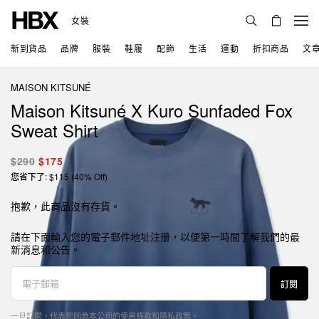
女裝
新到貨品
品牌
服裝
鞋履
配飾
生活
運動
折扣商品
文
MAISON KITSUNÉ
Maison Kitsuné X Kuro Sunfaded Fox
Sweat Shirt
$290
$175
您省下了: $115 (40% Off)
抱歉，此商品沒有存貨。
請在下面輸入您的電子郵件地址注册，以便第一時間了解我們的最
新消息和公告。
訂閱
一旦訂閱，代表您同意本公司的
使用條款
和
隱私政策
。