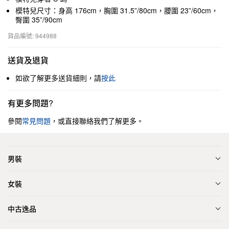
模特兒尺寸：身高 176cm，胸圍 31.5”/80cm，腰圍 23”/60cm，
臀圍 35”/90cm
貨品編號: 944988
送貨及退貨
如欲了解更多送貨細則，請
按此
有更多問題?
參閱
常見問題
，或直接聯絡我們了解更多。
男裝
女裝
中古逸品